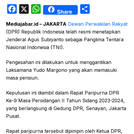
F
X
W
S
Share
a
h
h
Mediajabar.id – JAKARTA
Dewan Perwakilan Rakyat
c
at
ar
(DPR) Republik Indonesia telah resmi menetapkan
e
s
e
Jenderal Agus Subiyanto sebagai Panglima Tentara
b
A
Nasional Indonesia (TNI).
o
p
Pengesahan ini dilakukan untuk menggantikan
o
p
Laksamana Yudo Margono yang akan memasuki
k
masa pensiun.
Keputusan ini diambil dalam Rapat Paripurna DPR
Ke-9 Masa Persidangan II Tahun Sidang 2023-2024,
yang berlangsung di Gedung DPR, Senayan, Jakarta
Pusat.
Rapat paripurna tersebut dipimpin oleh Ketua DPR,