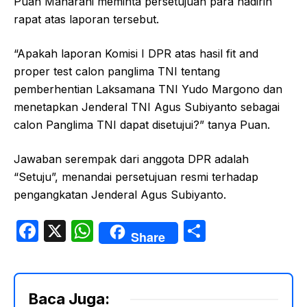
Puan Maharani meminta persetujuan para hadirin
rapat atas laporan tersebut.
“Apakah laporan Komisi I DPR atas hasil fit and
proper test calon panglima TNI tentang
pemberhentian Laksamana TNI Yudo Margono dan
menetapkan Jenderal TNI Agus Subiyanto sebagai
calon Panglima TNI dapat disetujui?” tanya Puan.
Jawaban serempak dari anggota DPR adalah
“Setuju”, menandai persetujuan resmi terhadap
pengangkatan Jenderal Agus Subiyanto.
F
X
W
S
Share
a
h
h
c
at
ar
e
s
e
Baca Juga: