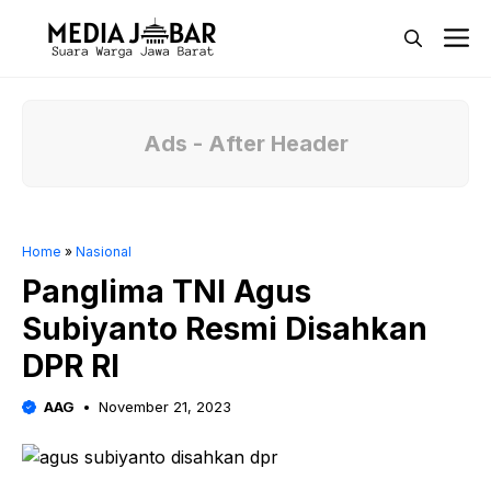
Langsung
M
ke
isi
Ads - After Header
Home
»
Nasional
Panglima TNI Agus
Subiyanto Resmi Disahkan
DPR RI
AAG
November 21, 2023