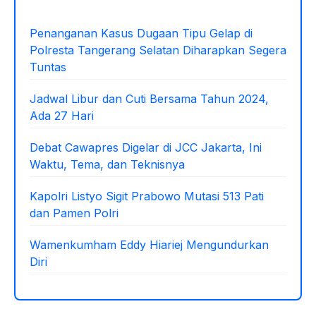
b
A
o
p
Penanganan Kasus Dugaan Tipu Gelap di
Polresta Tangerang Selatan Diharapkan Segera
o
p
Tuntas
k
Jadwal Libur dan Cuti Bersama Tahun 2024,
Ada 27 Hari
Debat Cawapres Digelar di JCC Jakarta, Ini
Waktu, Tema, dan Teknisnya
Kapolri Listyo Sigit Prabowo Mutasi 513 Pati
dan Pamen Polri
Wamenkumham Eddy Hiariej Mengundurkan
Diri