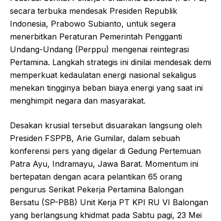
b
A
secara terbuka mendesak Presiden Republik
o
p
Indonesia, Prabowo Subianto, untuk segera
menerbitkan Peraturan Pemerintah Pengganti
o
p
Undang-Undang (Perppu) mengenai reintegrasi
k
Pertamina. Langkah strategis ini dinilai mendesak demi
memperkuat kedaulatan energi nasional sekaligus
menekan tingginya beban biaya energi yang saat ini
menghimpit negara dan masyarakat.
Desakan krusial tersebut disuarakan langsung oleh
Presiden FSPPB, Arie Gumilar, dalam sebuah
konferensi pers yang digelar di Gedung Pertemuan
Patra Ayu, Indramayu, Jawa Barat. Momentum ini
bertepatan dengan acara pelantikan 65 orang
pengurus Serikat Pekerja Pertamina Balongan
Bersatu (SP-PBB) Unit Kerja PT KPI RU VI Balongan
yang berlangsung khidmat pada Sabtu pagi, 23 Mei