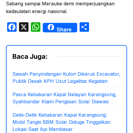
Sabang sampai Merauke demi memperjuangkan
kedaulatan energi nasional.
F
X
W
S
Share
a
h
h
c
at
ar
e
s
e
Baca Juga:
b
A
o
p
Sawah Panyindangan Kulon Dikeruk Excavator,
Publik Desak APH Usut Legalitas Kegiatan
o
p
k
Pasca Kebakaran Kapal Nelayan Karangsong,
Syahbandar Klaim Pengisian Solar Diawasi
Detik-Detik Kebakaran Kapal Karangsong:
Mobil Tangki BBM Solar Diduga Tinggalkan
Lokasi Saat Api Membesar