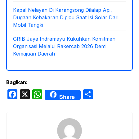
Kapal Nelayan Di Karangsong Dilalap Api,
Dugaan Kebakaran Dipicu Saat Isi Solar Dari
Mobil Tangki
GRIB Jaya Indramayu Kukuhkan Komitmen
Organisasi Melalui Rakercab 2026 Demi
Kemajuan Daerah
Bagikan:
F
X
W
S
Share
a
h
h
c
at
ar
e
s
e
b
A