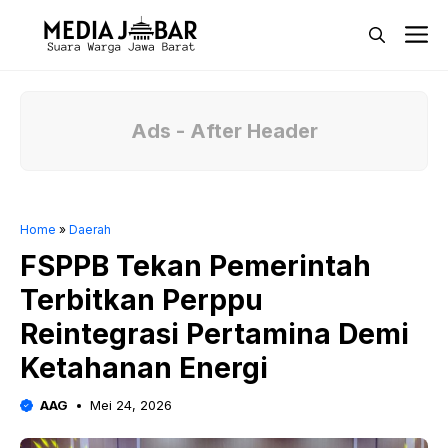
Langsung
M
ke
isi
Ads - After Header
Home
»
Daerah
FSPPB Tekan Pemerintah
Terbitkan Perppu
Reintegrasi Pertamina Demi
Ketahanan Energi
AAG
Mei 24, 2026