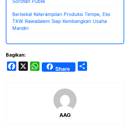
Sorotan Publik
Berbekal Keterampilan Produksi Tempe, Eks
TKW Rawadalem Siap Kembangkan Usaha
Mandiri
Bagikan:
F
X
W
S
Share
a
h
h
c
at
ar
e
s
e
b
A
o
p
AAG
o
p