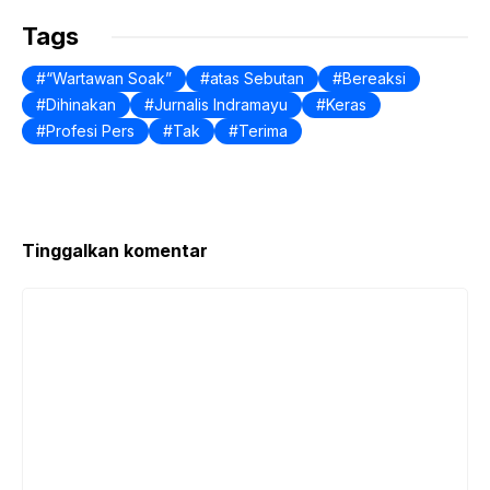
k
Tags
“Wartawan Soak”
atas Sebutan
Bereaksi
Dihinakan
Jurnalis Indramayu
Keras
Profesi Pers
Tak
Terima
Tinggalkan komentar
Komentar