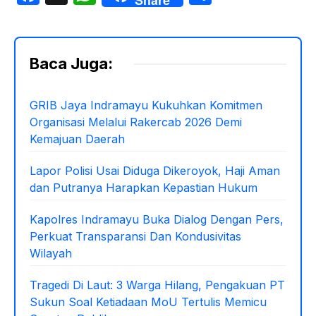
a
h
h
c
at
ar
e
s
e
Baca Juga:
b
A
o
p
GRIB Jaya Indramayu Kukuhkan Komitmen
Organisasi Melalui Rakercab 2026 Demi
o
p
Kemajuan Daerah
k
Lapor Polisi Usai Diduga Dikeroyok, Haji Aman
dan Putranya Harapkan Kepastian Hukum
Kapolres Indramayu Buka Dialog Dengan Pers,
Perkuat Transparansi Dan Kondusivitas
Wilayah
Tragedi Di Laut: 3 Warga Hilang, Pengakuan PT
Sukun Soal Ketiadaan MoU Tertulis Memicu