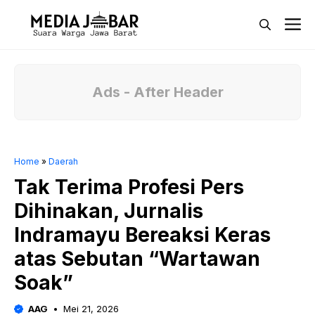
Langsung
M
ke
isi
Ads - After Header
Home
»
Daerah
Tak Terima Profesi Pers
Dihinakan, Jurnalis
Indramayu Bereaksi Keras
atas Sebutan “Wartawan
Soak”
AAG
Mei 21, 2026