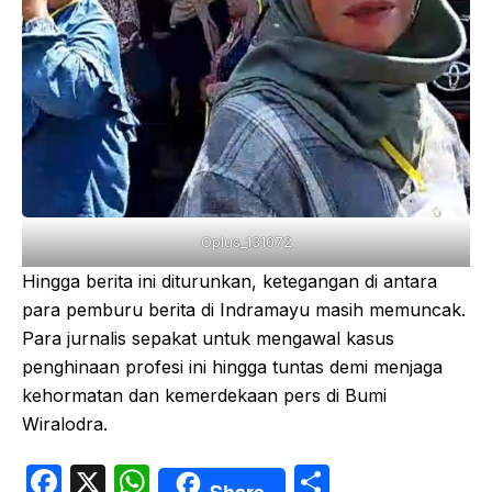
Oplus_131072
​Hingga berita ini diturunkan, ketegangan di antara
para pemburu berita di Indramayu masih memuncak.
Para jurnalis sepakat untuk mengawal kasus
penghinaan profesi ini hingga tuntas demi menjaga
kehormatan dan kemerdekaan pers di Bumi
Wiralodra.
F
X
W
S
Share