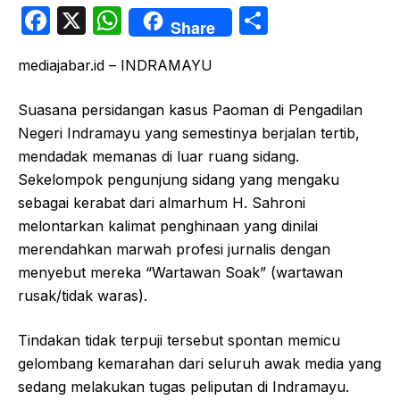
F
X
W
S
Share
a
h
h
mediajabar.id – ​INDRAMAYU
c
at
ar
e
s
e
Suasana persidangan kasus Paoman di Pengadilan
b
A
Negeri Indramayu yang semestinya berjalan tertib,
o
p
mendadak memanas di luar ruang sidang.
Sekelompok pengunjung sidang yang mengaku
o
p
sebagai kerabat dari almarhum H. Sahroni
k
melontarkan kalimat penghinaan yang dinilai
merendahkan marwah profesi jurnalis dengan
menyebut mereka “Wartawan Soak” (wartawan
rusak/tidak waras).
​Tindakan tidak terpuji tersebut spontan memicu
gelombang kemarahan dari seluruh awak media yang
sedang melakukan tugas peliputan di Indramayu.