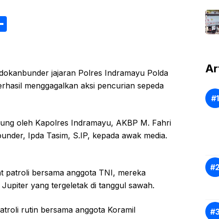
S
h
ar
e
Ar
edokanbunder jajaran Polres Indramayu Polda
rhasil menggagalkan aksi pencurian sepeda
gsung oleh Kapolres Indramayu, AKBP M. Fahri
under, Ipda Tasim, S.IP, kepada awak media.
t patroli bersama anggota TNI, mereka
piter yang tergeletak di tanggul sawah.
atroli rutin bersama anggota Koramil