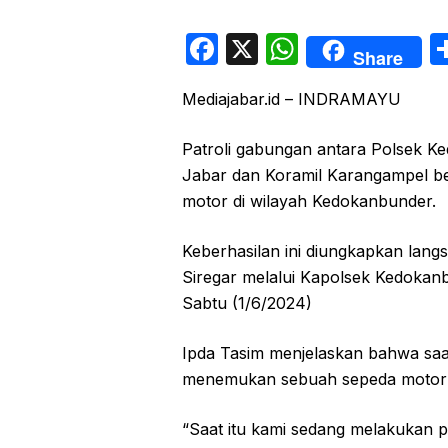
F
X
W
Share
a
h
Mediajabar.id – INDRAMAYU
c
at
e
s
Patroli gabungan antara Polsek K
b
A
Jabar dan Koramil Karangampel be
o
p
motor di wilayah Kedokanbunder.
o
p
Keberhasilan ini diungkapkan lan
k
Siregar melalui Kapolsek Kedokanb
Sabtu (1/6/2024)
Ipda Tasim menjelaskan bahwa saa
menemukan sebuah sepeda motor Ju
“Saat itu kami sedang melakukan p