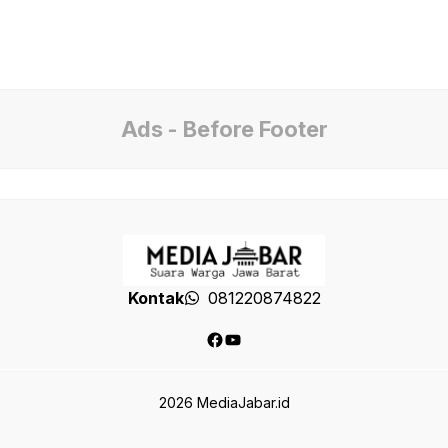
Ads - Before Footer
Kontak
081220874822
Facebook
YouTube
2026 MediaJabar.id