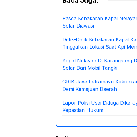
Baca Juga:
b
A
o
p
Pasca Kebakaran Kapal Nelayan
Solar Diawasi
o
p
k
Detik-Detik Kebakaran Kapal K
Tinggalkan Lokasi Saat Api Me
Kapal Nelayan Di Karangsong Di
Solar Dari Mobil Tangki
GRIB Jaya Indramayu Kukuhkan
Demi Kemajuan Daerah
Lapor Polisi Usai Diduga Diker
Kepastian Hukum