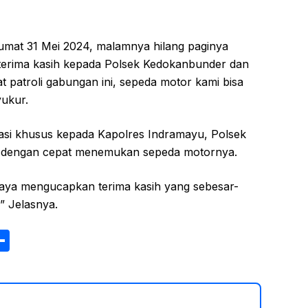
umat 31 Mei 2024, malamnya hilang paginya
terima kasih kepada Polsek Kedokanbunder dan
 patroli gabungan ini, sepeda motor kami bisa
yukur.
asi khusus kepada Kapolres Indramayu, Polsek
g dengan cepat menemukan sepeda motornya.
 saya mengucapkan terima kasih yang sebesar-
” Jelasnya.
S
h
ar
e