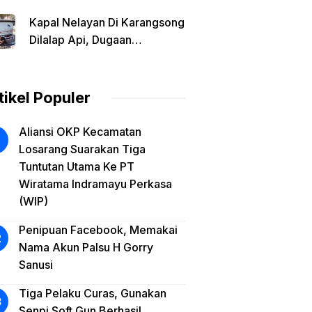
BBM Solar Diduga Tinggalkan
Kapal Nelayan Di Karangsong
Lokasi Saat Api Membesar
Dilalap Api, Dugaan
Kebakaran Dipicu Saat Isi
Solar Dari Mobil Tangki
tikel Populer
Aliansi OKP Kecamatan
Losarang Suarakan Tiga
Tuntutan Utama Ke PT
Wiratama Indramayu Perkasa
(WIP)
Penipuan Facebook, Memakai
Nama Akun Palsu H Gorry
Sanusi
Tiga Pelaku Curas, Gunakan
Senpi Soft Gun Berhasil