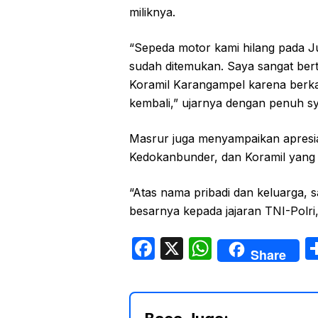
miliknya.
“Sepeda motor kami hilang pada J
sudah ditemukan. Saya sangat ber
Koramil Karangampel karena berkat
kembali,” ujarnya dengan penuh s
Masrur juga menyampaikan apresi
Kedokanbunder, dan Koramil yan
“Atas nama pribadi dan keluarga,
besarnya kepada jajaran TNI-Polri,
F
X
W
Share
a
h
c
at
e
s