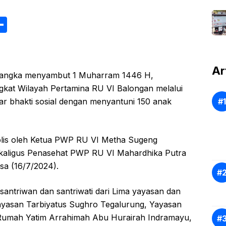
S
h
ar
e
Ar
 rangka menyambut 1 Muharram 1446 H,
gkat Wilayah Pertamina RU VI Balongan melalui
ar bhakti sosial dengan menyantuni 150 anak
olis oleh Ketua PWP RU VI Metha Sugeng
kaligus Penasehat PWP RU VI Mahardhika Putra
sa (16/7/2024).
santriwan dan santriwati dari Lima yayasan dan
ayasan Tarbiyatus Sughro Tegalurung, Yayasan
 Rumah Yatim Arrahimah Abu Hurairah Indramayu,