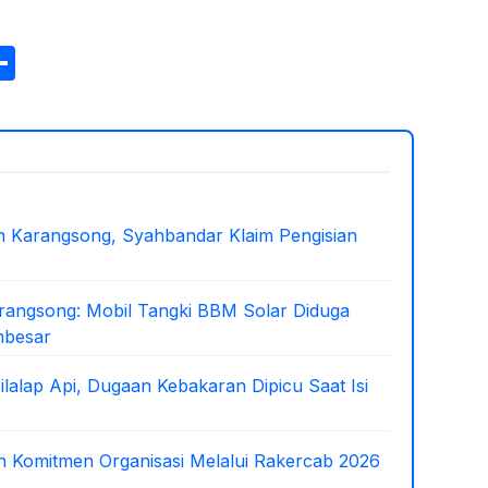
S
h
ar
e
 Karangsong, Syahbandar Klaim Pengisian
arangsong: Mobil Tangki BBM Solar Diduga
mbesar
lalap Api, Dugaan Kebakaran Dipicu Saat Isi
 Komitmen Organisasi Melalui Rakercab 2026