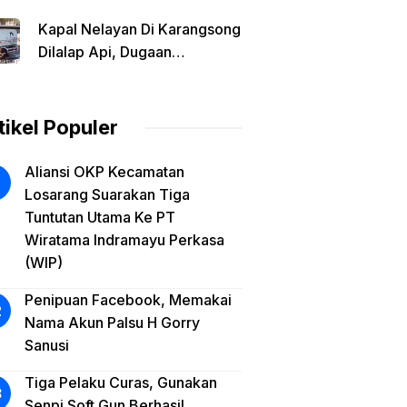
BBM Solar Diduga Tinggalkan
Kapal Nelayan Di Karangsong
Lokasi Saat Api Membesar
Dilalap Api, Dugaan
Kebakaran Dipicu Saat Isi
Solar Dari Mobil Tangki
tikel Populer
Aliansi OKP Kecamatan
Losarang Suarakan Tiga
Tuntutan Utama Ke PT
Wiratama Indramayu Perkasa
(WIP)
Penipuan Facebook, Memakai
Nama Akun Palsu H Gorry
Sanusi
Tiga Pelaku Curas, Gunakan
Senpi Soft Gun Berhasil