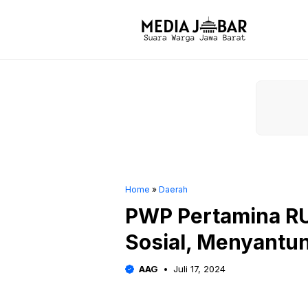
Langsung
ke
isi
Home
»
Daerah
PWP Pertamina RU 
Sosial, Menyantun
AAG
Juli 17, 2024