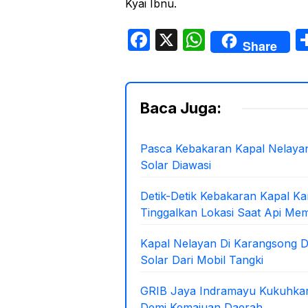
Kyai Ibnu.
F
X
W
Share
a
h
c
at
e
s
Baca Juga:
b
A
o
p
Pasca Kebakaran Kapal Nelayan
Solar Diawasi
o
p
k
Detik-Detik Kebakaran Kapal K
Tinggalkan Lokasi Saat Api Me
Kapal Nelayan Di Karangsong Di
Solar Dari Mobil Tangki
GRIB Jaya Indramayu Kukuhkan
Demi Kemajuan Daerah