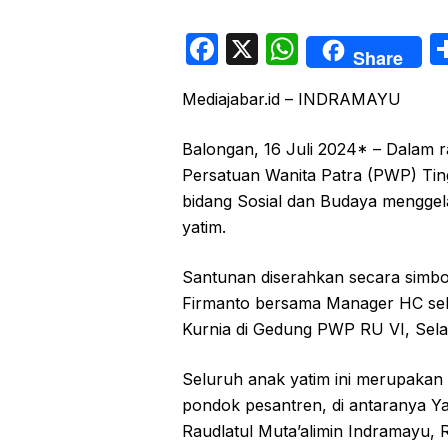
F
X
W
Share
a
h
Mediajabar.id – INDRAMAYU
c
at
e
s
Balongan, 16 Juli 2024* – Dalam
b
A
Persatuan Wanita Patra (PWP) Tin
o
p
bidang Sosial dan Budaya menggel
yatim.
o
p
k
Santunan diserahkan secara simb
Firmanto bersama Manager HC se
Kurnia di Gedung PWP RU VI, Sela
Seluruh anak yatim ini merupakan 
pondok pesantren, di antaranya Y
Raudlatul Muta’alimin Indramayu,