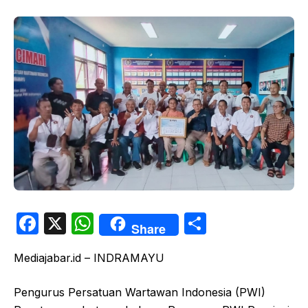
F
X
W
S
Share
a
h
h
Mediajabar.id – INDRAMAYU
c
at
ar
e
s
e
Pengurus Persatuan Wartawan Indonesia (PWI)