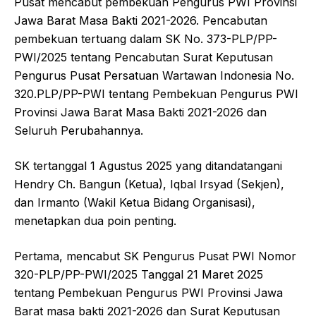
b
A
Pusat mencabut pembekuan Pengurus PWI Provinsi
o
p
Jawa Barat Masa Bakti 2021-2026. Pencabutan
pembekuan tertuang dalam SK No. 373-PLP/PP-
o
p
PWI/2025 tentang Pencabutan Surat Keputusan
k
Pengurus Pusat Persatuan Wartawan Indonesia No.
320.PLP/PP-PWI tentang Pembekuan Pengurus PWI
Provinsi Jawa Barat Masa Bakti 2021-2026 dan
Seluruh Perubahannya.
SK tertanggal 1 Agustus 2025 yang ditandatangani
Hendry Ch. Bangun (Ketua), Iqbal Irsyad (Sekjen),
dan Irmanto (Wakil Ketua Bidang Organisasi),
menetapkan dua poin penting.
Pertama, mencabut SK Pengurus Pusat PWI Nomor
320-PLP/PP-PWI/2025 Tanggal 21 Maret 2025
tentang Pembekuan Pengurus PWI Provinsi Jawa
Barat masa bakti 2021-2026 dan Surat Keputusan