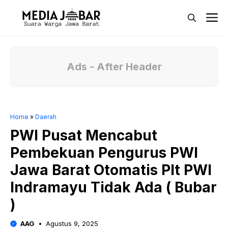
Langsung
M
ke
isi
Ads - After Header
Home
»
Daerah
PWI Pusat Mencabut
Pembekuan Pengurus PWI
Jawa Barat Otomatis Plt PWI
Indramayu Tidak Ada ( Bubar
)
AAG
Agustus 9, 2025