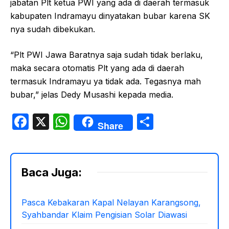
jabatan Plt ketua PWI yang ada di daerah termasuk
kabupaten Indramayu dinyatakan bubar karena SK
nya sudah dibekukan.
“Plt PWI Jawa Baratnya saja sudah tidak berlaku,
maka secara otomatis Plt yang ada di daerah
termasuk Indramayu ya tidak ada. Tegasnya mah
bubar,” jelas Dedy Musashi kepada media.
F
X
W
S
Share
a
h
h
c
at
ar
e
s
e
Baca Juga:
b
A
o
p
Pasca Kebakaran Kapal Nelayan Karangsong,
Syahbandar Klaim Pengisian Solar Diawasi
o
p