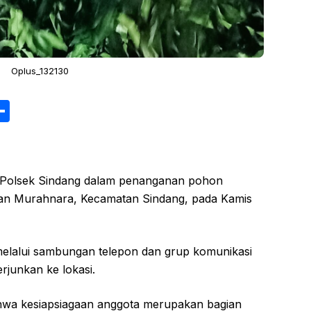
Oplus_132130
S
h
ar
e
n Polsek Sindang dalam penanganan pohon
an Murahnara, Kecamatan Sindang, pada Kamis
melalui sambungan telepon dan grup komunikasi
rjunkan ke lokasi.
hwa kesiapsiagaan anggota merupakan bagian