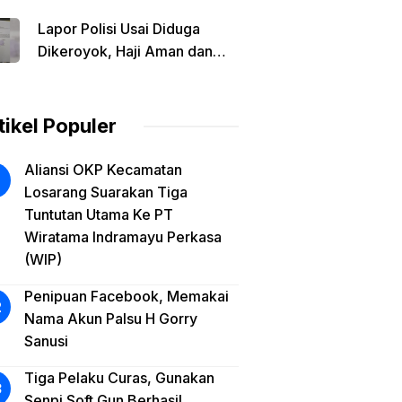
Organisasi Melalui Rakercab
Lapor Polisi Usai Diduga
2026 Demi Kemajuan Daerah
Dikeroyok, Haji Aman dan
Putranya Harapkan Kepastian
Hukum
tikel Populer
Aliansi OKP Kecamatan
Losarang Suarakan Tiga
Tuntutan Utama Ke PT
Wiratama Indramayu Perkasa
(WIP)
Penipuan Facebook, Memakai
Nama Akun Palsu H Gorry
Sanusi
Tiga Pelaku Curas, Gunakan
Senpi Soft Gun Berhasil