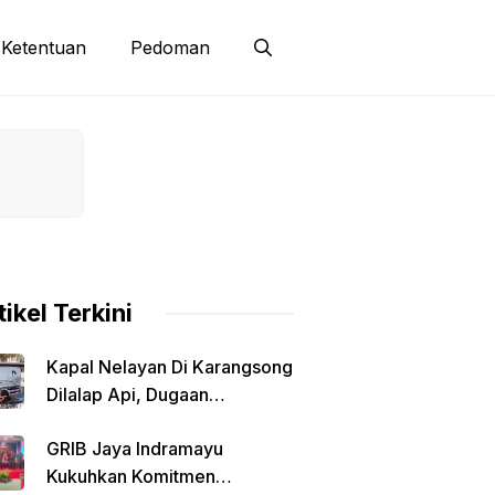
Ketentuan
Pedoman
tikel Terkini
Kapal Nelayan Di Karangsong
Dilalap Api, Dugaan
Kebakaran Dipicu Saat Isi
GRIB Jaya Indramayu
Solar Dari Mobil Tangki
Kukuhkan Komitmen