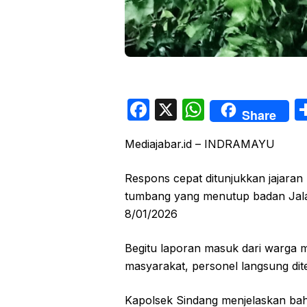
F
X
W
Share
a
h
Mediajabar.id – INDRAMAYU
c
at
e
s
Respons cepat ditunjukkan jajara
b
A
tumbang yang menutup badan Jal
o
p
8/01/2026
o
p
Begitu laporan masuk dari warga 
k
masyarakat, personel langsung dite
Kapolsek Sindang menjelaskan ba