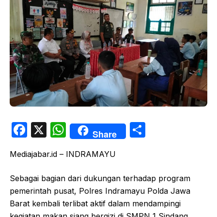
F
X
W
S
Share
a
h
h
Mediajabar.id – INDRAMAYU
c
at
ar
e
s
e
Sebagai bagian dari dukungan terhadap program
b
A
pemerintah pusat, Polres Indramayu Polda Jawa
o
p
Barat kembali terlibat aktif dalam mendampingi
kegiatan makan siang bergizi di SMPN 1 Sindang,