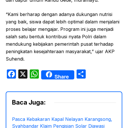
dari dapur umum Randu Gede, Indramayu.
“Kami berharap dengan adanya dukungan nutrisi
yang baik, siswa dapat lebih optimal dalam menjalani
proses belajar mengajar. Program ini juga menjadi
salah satu bentuk kontribusi nyata Polri dalam
mendukung kebijakan pemerintah pusat terhadap
peningkatan kesejahteraan masyarakat,” ujar AKP
Suhendi.
F
X
W
S
Share
a
h
h
c
at
ar
e
s
e
Baca Juga:
b
A
o
p
Pasca Kebakaran Kapal Nelayan Karangsong,
Syahbandar Klaim Pengisian Solar Diawasi