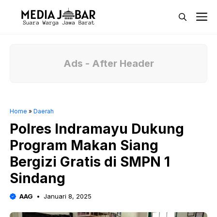
Langsung
M
ke
isi
Ads - After Header
Home
»
Daerah
Polres Indramayu Dukung
Program Makan Siang
Bergizi Gratis di SMPN 1
Sindang
AAG
Januari 8, 2025