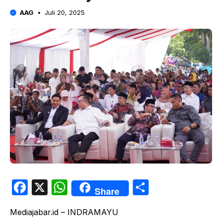
AAG
Juli 20, 2025
F
X
W
S
Share
a
h
h
Mediajabar.id – INDRAMAYU
c
at
ar