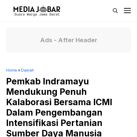
Langsung
M
ke
isi
Ads - After Header
Home
»
Daerah
Pemkab Indramayu
Mendukung Penuh
Kalaborasi Bersama ICMI
Dalam Pengembangan
Intensifikasi Pertanian
Sumber Daya Manusia