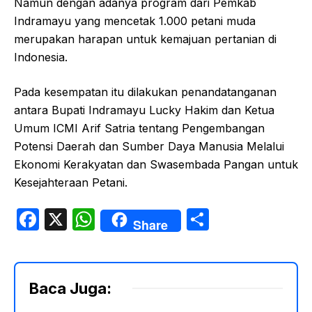
Namun dengan adanya program dari Pemkab
Indramayu yang mencetak 1.000 petani muda
merupakan harapan untuk kemajuan pertanian di
Indonesia.
Pada kesempatan itu dilakukan penandatanganan
antara Bupati Indramayu Lucky Hakim dan Ketua
Umum ICMI Arif Satria tentang Pengembangan
Potensi Daerah dan Sumber Daya Manusia Melalui
Ekonomi Kerakyatan dan Swasembada Pangan untuk
Kesejahteraan Petani.
F
X
W
S
Share
a
h
h
c
at
ar
e
s
e
Baca Juga:
b
A