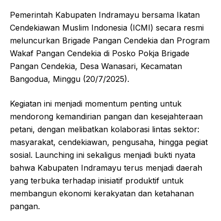
e
s
e
Pemerintah Kabupaten Indramayu bersama Ikatan
b
A
Cendekiawan Muslim Indonesia (ICMI) secara resmi
o
p
meluncurkan Brigade Pangan Cendekia dan Program
Wakaf Pangan Cendekia di Posko Pokja Brigade
o
p
Pangan Cendekia, Desa Wanasari, Kecamatan
k
Bangodua, Minggu (20/7/2025).
Kegiatan ini menjadi momentum penting untuk
mendorong kemandirian pangan dan kesejahteraan
petani, dengan melibatkan kolaborasi lintas sektor:
masyarakat, cendekiawan, pengusaha, hingga pegiat
sosial. Launching ini sekaligus menjadi bukti nyata
bahwa Kabupaten Indramayu terus menjadi daerah
yang terbuka terhadap inisiatif produktif untuk
membangun ekonomi kerakyatan dan ketahanan
pangan.