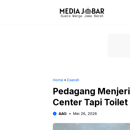
Langsung
ke
isi
Home
»
Daerah
Pedagang Menjerit
Center Tapi Toile
AAG
Mei 26, 2026