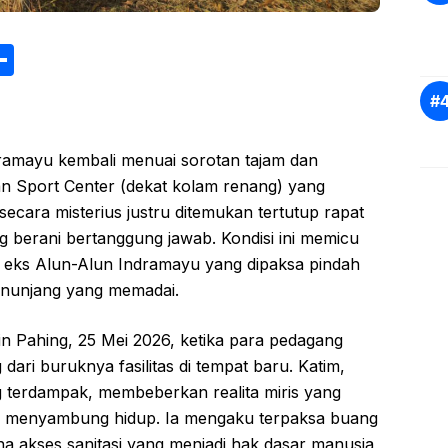
S
h
ar
e
dramayu kembali menuai sorotan tajam dan
san Sport Center (dekat kolam renang) yang
cara misterius justru ditemukan tertutup rapat
 berani bertanggung jawab. Kondisi ini memicu
eks Alun-Alun Indramayu yang dipaksa pindah
 penunjang yang memadai.
n Pahing, 25 Mei 2026, ketika para pedagang
ari buruknya fasilitas di tempat baru. Katim,
 terdampak, membeberkan realita miris yang
mi menyambung hidup. Ia mengaku terpaksa buang
na akses sanitasi yang menjadi hak dasar manusia