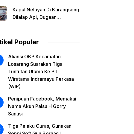
BBM Solar Diduga Tinggalkan
Kapal Nelayan Di Karangsong
Lokasi Saat Api Membesar
Dilalap Api, Dugaan
Kebakaran Dipicu Saat Isi
Solar Dari Mobil Tangki
tikel Populer
Aliansi OKP Kecamatan
Losarang Suarakan Tiga
Tuntutan Utama Ke PT
Wiratama Indramayu Perkasa
(WIP)
Penipuan Facebook, Memakai
Nama Akun Palsu H Gorry
Sanusi
Tiga Pelaku Curas, Gunakan
Senpi Soft Gun Berhasil