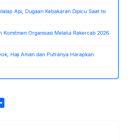
lalap Api, Dugaan Kebakaran Dipicu Saat Isi
 Komitmen Organisasi Melalui Rakercab 2026
oyok, Haji Aman dan Putranya Harapkan
S
h
ar
e