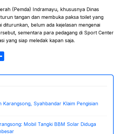
erah (Pemda) Indramayu, khususnya Dinas
a turun tangan dan membuka paksa toilet yang
ni diturunkan, belum ada kejelasan mengenai
tersebut, sementara para pedagang di Sport Center
asi yang siap meledak kapan saja.
S
h
ar
e
 Karangsong, Syahbandar Klaim Pengisian
arangsong: Mobil Tangki BBM Solar Diduga
mbesar