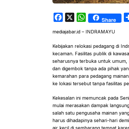
F
X
W
Share
a
h
mediajabar.id – INDRAMAYU
c
at
e
s
Kebijakan relokasi pedagang di In
b
A
kecaman. Fasilitas publik di kawa
o
p
seharusnya terbuka untuk umum, se
dan digembok tanpa ada pihak yang
o
p
kemarahan para pedagang mainan 
k
ke lokasi tersebut tanpa fasilitas
Kekesalan ini memuncak pada Seni
mulai merasakan dampak langsung d
salah satu pengusaha mainan yang
harus dihadapinya sehari-hari de
air kecil di sembarang tempat kare