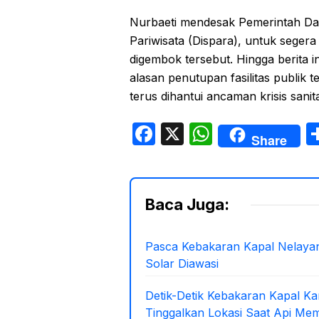
Nurbaeti mendesak Pemerintah Da
Pariwisata (Dispara), untuk seger
digembok tersebut. Hingga berita i
alasan penutupan fasilitas publik 
terus dihantui ancaman krisis sanit
F
X
W
Share
a
h
c
at
e
s
Baca Juga:
b
A
o
p
Pasca Kebakaran Kapal Nelayan
Solar Diawasi
o
p
k
Detik-Detik Kebakaran Kapal K
Tinggalkan Lokasi Saat Api Me