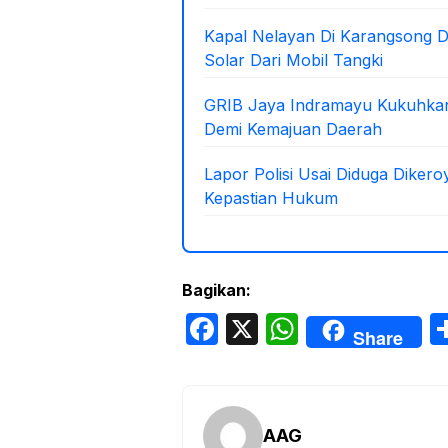
Kapal Nelayan Di Karangsong Di
Solar Dari Mobil Tangki
GRIB Jaya Indramayu Kukuhkan
Demi Kemajuan Daerah
Lapor Polisi Usai Diduga Diker
Kepastian Hukum
Bagikan:
F
X
W
Share
a
h
c
at
e
s
AAG