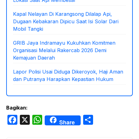
Kapal Nelayan Di Karangsong Dilalap Api,
Dugaan Kebakaran Dipicu Saat Isi Solar Dari
Mobil Tangki
GRIB Jaya Indramayu Kukuhkan Komitmen
Organisasi Melalui Rakercab 2026 Demi
Kemajuan Daerah
Lapor Polisi Usai Diduga Dikeroyok, Haji Aman
dan Putranya Harapkan Kepastian Hukum
Bagikan:
F
X
W
S
Share
a
h
h