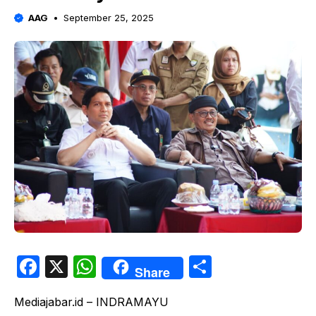
AAG
September 25, 2025
F
X
W
S
Share
a
h
h
Mediajabar.id – INDRAMAYU
c
at
ar