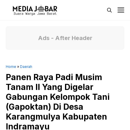
Langsung
M
ke
isi
Ads - After Header
Home
»
Daerah
Panen Raya Padi Musim
Tanam II Yang Digelar
Gabungan Kelompok Tani
(Gapoktan) Di Desa
Karangmulya Kabupaten
Indramayu