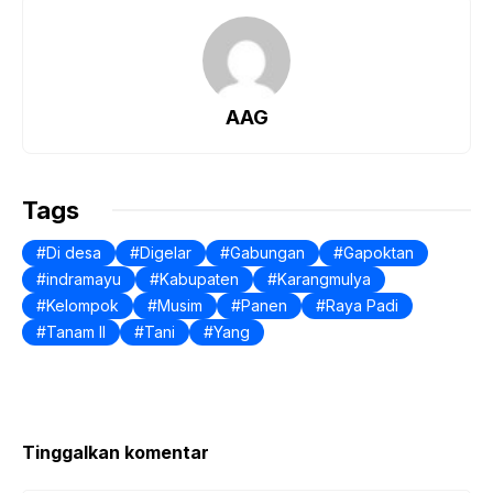
c
at
ar
e
s
e
b
A
o
p
AAG
o
p
k
Tags
Di desa
Digelar
Gabungan
Gapoktan
indramayu
Kabupaten
Karangmulya
Kelompok
Musim
Panen
Raya Padi
Tanam II
Tani
Yang
Tinggalkan komentar