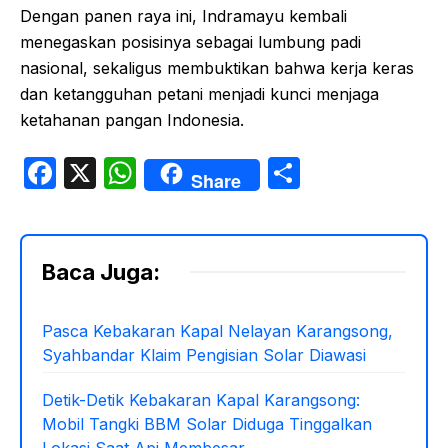
Dengan panen raya ini, Indramayu kembali
menegaskan posisinya sebagai lumbung padi
nasional, sekaligus membuktikan bahwa kerja keras
dan ketangguhan petani menjadi kunci menjaga
ketahanan pangan Indonesia.
F
X
W
S
Share
a
h
h
c
at
ar
e
s
e
Baca Juga:
b
A
o
p
Pasca Kebakaran Kapal Nelayan Karangsong,
Syahbandar Klaim Pengisian Solar Diawasi
o
p
k
Detik-Detik Kebakaran Kapal Karangsong:
Mobil Tangki BBM Solar Diduga Tinggalkan
Lokasi Saat Api Membesar