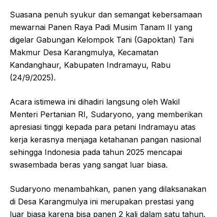
e
s
e
Suasana penuh syukur dan semangat kebersamaan
b
A
mewarnai Panen Raya Padi Musim Tanam II yang
o
p
digelar Gabungan Kelompok Tani (Gapoktan) Tani
Makmur Desa Karangmulya, Kecamatan
o
p
Kandanghaur, Kabupaten Indramayu, Rabu
k
(24/9/2025).
Acara istimewa ini dihadiri langsung oleh Wakil
Menteri Pertanian RI, Sudaryono, yang memberikan
apresiasi tinggi kepada para petani Indramayu atas
kerja kerasnya menjaga ketahanan pangan nasional
sehingga Indonesia pada tahun 2025 mencapai
swasembada beras yang sangat luar biasa.
Sudaryono menambahkan, panen yang dilaksanakan
di Desa Karangmulya ini merupakan prestasi yang
luar biasa karena bisa panen 2 kali dalam satu tahun.