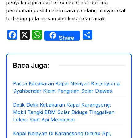
penyelenggara berharap dapat mendorong
perubahan positif dalam cara pandang masyarakat
terhadap pola makan dan kesehatan anak.
F
X
W
S
Share
a
h
h
c
at
ar
e
s
e
Baca Juga:
b
A
o
p
Pasca Kebakaran Kapal Nelayan Karangsong,
Syahbandar Klaim Pengisian Solar Diawasi
o
p
k
Detik-Detik Kebakaran Kapal Karangsong:
Mobil Tangki BBM Solar Diduga Tinggalkan
Lokasi Saat Api Membesar
Kapal Nelayan Di Karangsong Dilalap Api,