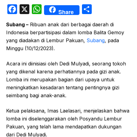
F
X
W
S
Share
a
h
h
Subang –
Ribuan anak dari berbagai daerah di
c
at
ar
Indonesia berpartisipasi dalam lomba Balita Gemoy
e
s
e
yang diadakan di Lembur Pakuan,
Subang
, pada
b
A
Minggu (10/12/2023).
o
p
Acara ini diinisiasi oleh Dedi Mulyadi, seorang tokoh
o
p
yang dikenal karena perhatiannya pada gizi anak.
k
Lomba ini merupakan bagian dari upaya untuk
meningkatkan kesadaran tentang pentingnya gizi
seimbang bagi anak-anak.
Ketua pelaksana, Imas Laelasari, menjelaskan bahwa
lomba ini diselenggarakan oleh Posyandu Lembur
Pakuan, yang telah lama mendapatkan dukungan
dari Dedi Mulyadi.