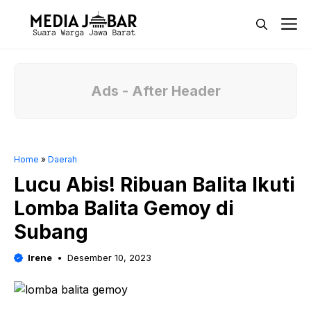
Langsung
M
ke
isi
Ads - After Header
Home
»
Daerah
Lucu Abis! Ribuan Balita Ikuti
Lomba Balita Gemoy di
Subang
Irene
Desember 10, 2023