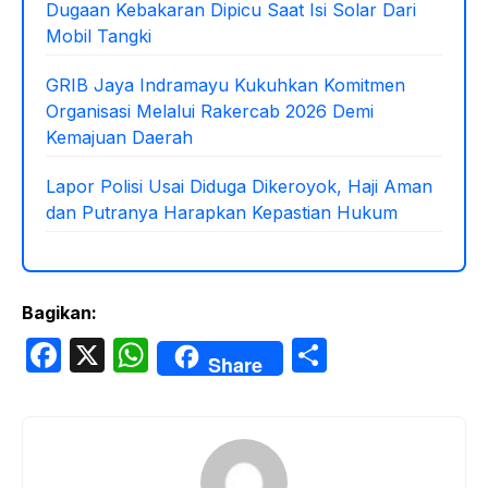
Dugaan Kebakaran Dipicu Saat Isi Solar Dari
Mobil Tangki
GRIB Jaya Indramayu Kukuhkan Komitmen
Organisasi Melalui Rakercab 2026 Demi
Kemajuan Daerah
Lapor Polisi Usai Diduga Dikeroyok, Haji Aman
dan Putranya Harapkan Kepastian Hukum
Bagikan:
F
X
W
S
Share
a
h
h
c
at
ar
e
s
e