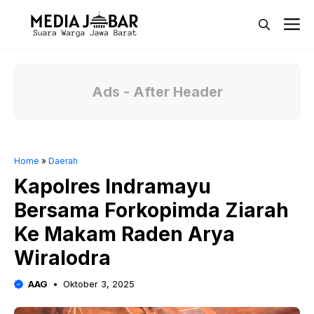
Langsung
M
ke
isi
Ads - After Header
Home
»
Daerah
Kapolres Indramayu
Bersama Forkopimda Ziarah
Ke Makam Raden Arya
Wiralodra
AAG
Oktober 3, 2025