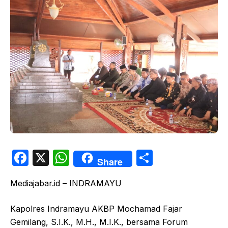
F
X
W
S
Share
a
h
h
Mediajabar.id – INDRAMAYU
c
at
ar
e
s
e
Kapolres Indramayu AKBP Mochamad Fajar
b
A
Gemilang, S.I.K., M.H., M.I.K., bersama Forum