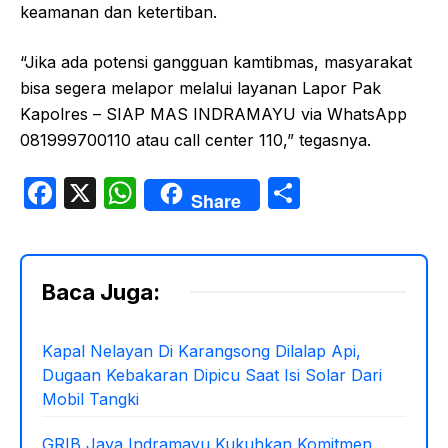
keamanan dan ketertiban.
“Jika ada potensi gangguan kamtibmas, masyarakat
bisa segera melapor melalui layanan Lapor Pak
Kapolres – SIAP MAS INDRAMAYU via WhatsApp
081999700110 atau call center 110,” tegasnya.
F
X
W
S
Share
a
h
h
c
at
ar
e
s
e
Baca Juga:
b
A
o
p
Kapal Nelayan Di Karangsong Dilalap Api,
Dugaan Kebakaran Dipicu Saat Isi Solar Dari
o
p
Mobil Tangki
k
GRIB Jaya Indramayu Kukuhkan Komitmen