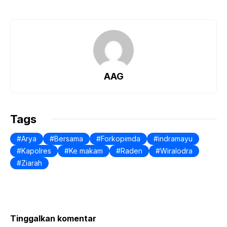
a
h
h
c
at
ar
e
s
e
b
A
o
p
AAG
o
p
k
Tags
Arya
Bersama
Forkopimda
indramayu
Kapolres
Ke makam
Raden
Wiralodra
Ziarah
Tinggalkan komentar