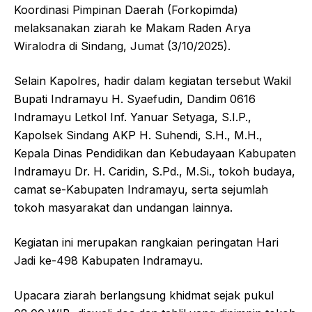
o
p
Koordinasi Pimpinan Daerah (Forkopimda)
melaksanakan ziarah ke Makam Raden Arya
o
p
Wiralodra di Sindang, Jumat (3/10/2025).
k
Selain Kapolres, hadir dalam kegiatan tersebut Wakil
Bupati Indramayu H. Syaefudin, Dandim 0616
Indramayu Letkol Inf. Yanuar Setyaga, S.I.P.,
Kapolsek Sindang AKP H. Suhendi, S.H., M.H.,
Kepala Dinas Pendidikan dan Kebudayaan Kabupaten
Indramayu Dr. H. Caridin, S.Pd., M.Si., tokoh budaya,
camat se-Kabupaten Indramayu, serta sejumlah
tokoh masyarakat dan undangan lainnya.
Kegiatan ini merupakan rangkaian peringatan Hari
Jadi ke-498 Kabupaten Indramayu.
Upacara ziarah berlangsung khidmat sejak pukul