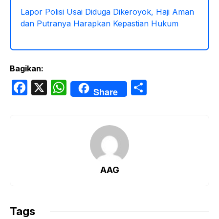
Lapor Polisi Usai Diduga Dikeroyok, Haji Aman
dan Putranya Harapkan Kepastian Hukum
Bagikan:
F
X
W
S
Share
a
h
h
c
at
ar
e
s
e
b
A
o
p
AAG
o
p
k
Tags