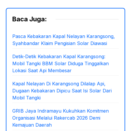
c
at
ar
e
s
e
Baca Juga:
b
A
o
p
Pasca Kebakaran Kapal Nelayan Karangsong,
Syahbandar Klaim Pengisian Solar Diawasi
o
p
k
Detik-Detik Kebakaran Kapal Karangsong:
Mobil Tangki BBM Solar Diduga Tinggalkan
Lokasi Saat Api Membesar
Kapal Nelayan Di Karangsong Dilalap Api,
Dugaan Kebakaran Dipicu Saat Isi Solar Dari
Mobil Tangki
GRIB Jaya Indramayu Kukuhkan Komitmen
Organisasi Melalui Rakercab 2026 Demi
Kemajuan Daerah