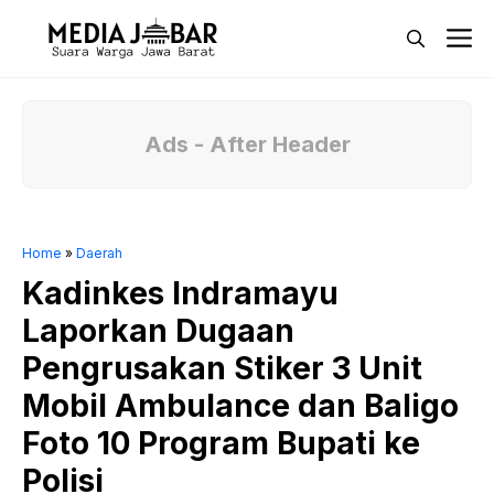
Langsung
M
ke
isi
Ads - After Header
Home
»
Daerah
Kadinkes Indramayu
Laporkan Dugaan
Pengrusakan Stiker 3 Unit
Mobil Ambulance dan Baligo
Foto 10 Program Bupati ke
Polisi