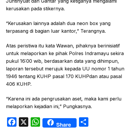
Juntinyuat dan Gantar yang ketiganya mengalami
kerusakan pada stikernya.
“Kerusakan lainnya adalah dua neon box yang
terpasang di bagian luar kantor,” Terangnya.
Atas peristiwa itu kata Wawan, pihaknya berinisiatif
untuk melaporkan ke pihak Polres Indramayu sekira
pukul 16:00 wib, berdasarkan data yang dihimpun,
laporan tersebut merujuk kepada UU nomor 1 tahun
1946 tentang KUHP pasal 170 KUHPdan atau pasal
406 KUHP.
“Karena ini ada pengrusakan aset, maka kami perlu
melaporkan kejadian ini,” Pungkasnya.
F
X
W
S
Share
a
h
h