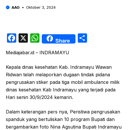
AAG
Oktober 3, 2024
F
X
W
S
Share
a
h
h
Mediajabar.id – INDRAMAYU
c
at
ar
e
s
e
Kepala dinas kesehatan Kab. Indramayu Wawan
b
A
Ridwan telah melaporkan dugaan tindak pidana
o
p
pengrusakan stiker pada tiga mobil ambulance milik
dinas kesehatan Kab Indramayu yang terjadi pada
o
p
Hari senin 30/9/2024 kemarin.
k
Dalam keterangan pers nya, Peristiwa pengrusakan
spanduk yang bertuliskan 10 program Bupati dan
bergambarkan foto Nina Agsutina Bupati Indramayu