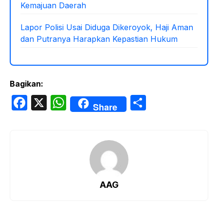
Kemajuan Daerah
Lapor Polisi Usai Diduga Dikeroyok, Haji Aman
dan Putranya Harapkan Kepastian Hukum
Bagikan:
F
X
W
S
Share
a
h
h
c
at
ar
e
s
e
b
A
o
p
AAG
o
p
k