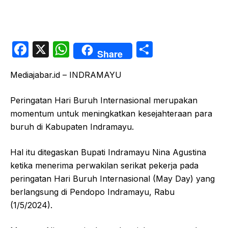
F
X
W
S
Share
a
h
h
Mediajabar.id – INDRAMAYU
c
at
ar
e
s
e
Peringatan Hari Buruh Internasional merupakan
b
A
momentum untuk meningkatkan kesejahteraan para
o
p
buruh di Kabupaten Indramayu.
o
p
Hal itu ditegaskan Bupati Indramayu Nina Agustina
k
ketika menerima perwakilan serikat pekerja pada
peringatan Hari Buruh Internasional (May Day) yang
berlangsung di Pendopo Indramayu, Rabu
(1/5/2024).