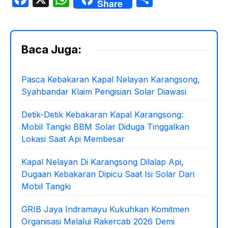
Share
a
h
h
c
at
ar
e
s
e
Baca Juga:
b
A
o
p
Pasca Kebakaran Kapal Nelayan Karangsong,
Syahbandar Klaim Pengisian Solar Diawasi
o
p
k
Detik-Detik Kebakaran Kapal Karangsong:
Mobil Tangki BBM Solar Diduga Tinggalkan
Lokasi Saat Api Membesar
Kapal Nelayan Di Karangsong Dilalap Api,
Dugaan Kebakaran Dipicu Saat Isi Solar Dari
Mobil Tangki
GRIB Jaya Indramayu Kukuhkan Komitmen
Organisasi Melalui Rakercab 2026 Demi