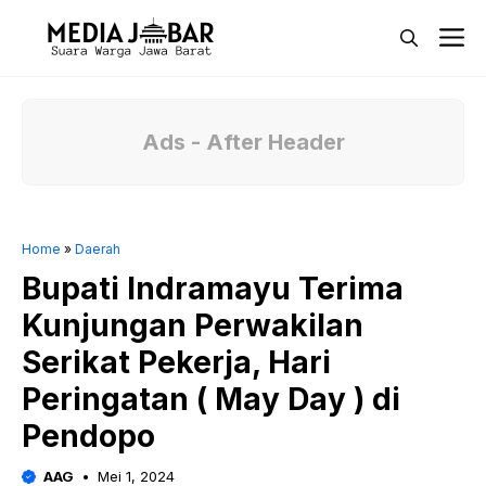
Langsung
M
ke
isi
Ads - After Header
Home
»
Daerah
Bupati Indramayu Terima
Kunjungan Perwakilan
Serikat Pekerja, Hari
Peringatan ( May Day ) di
Pendopo
AAG
Mei 1, 2024