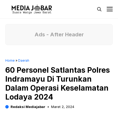
Langsung
M
ke
isi
Ads - After Header
Home
»
Daerah
60 Personel Satlantas Polres
Indramayu Di Turunkan
Dalam Operasi Keselamatan
Lodaya 2024
Redaksi Mediajabar
Maret 2, 2024