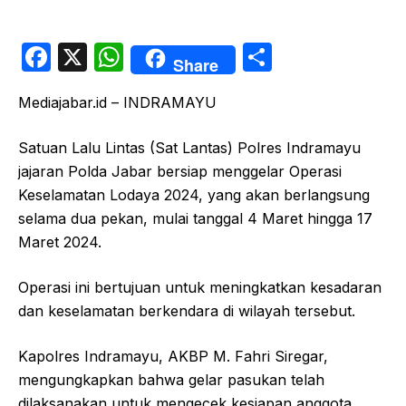
F
X
W
S
Share
a
h
h
Mediajabar.id – INDRAMAYU
c
at
ar
e
s
e
Satuan Lalu Lintas (Sat Lantas) Polres Indramayu
b
A
jajaran Polda Jabar bersiap menggelar Operasi
o
p
Keselamatan Lodaya 2024, yang akan berlangsung
selama dua pekan, mulai tanggal 4 Maret hingga 17
o
p
Maret 2024.
k
Operasi ini bertujuan untuk meningkatkan kesadaran
dan keselamatan berkendara di wilayah tersebut.
Kapolres Indramayu, AKBP M. Fahri Siregar,
mengungkapkan bahwa gelar pasukan telah
dilaksanakan untuk mengecek kesiapan anggota