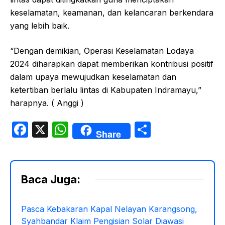
keselamatan, keamanan, dan kelancaran berkendara
yang lebih baik.
“Dengan demikian, Operasi Keselamatan Lodaya
2024 diharapkan dapat memberikan kontribusi positif
dalam upaya mewujudkan keselamatan dan
ketertiban berlalu lintas di Kabupaten Indramayu,”
harapnya. ( Anggi )
F
X
W
S
Share
a
h
h
c
at
ar
e
s
e
Baca Juga:
b
A
o
p
Pasca Kebakaran Kapal Nelayan Karangsong,
Syahbandar Klaim Pengisian Solar Diawasi