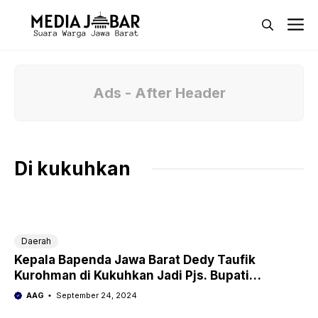
Langsung
M
ke
isi
Ads - After Header
Di kukuhkan
Daerah
Kepala Bapenda Jawa Barat Dedy Taufik
Kurohman di Kukuhkan Jadi Pjs. Bupati
Indramayu
AAG
September 24, 2024